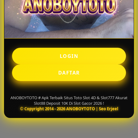
LOGIN
DAFTAR
ANOBOYTOTO # Apk Terbaik Situs Toto Slot 4D & Slot777 Akurat
Slot88 Deposit 10K Di Slot Gacor 2026 !
© Copyright 2014 - 2026 ANOBOYTOTO | Seo Erjeel