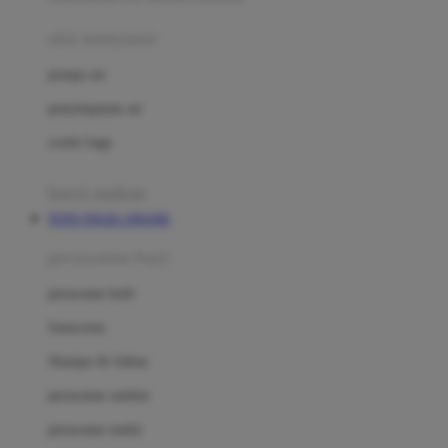
alat menyusui
pompa asi
penyimpanan asi
cooler bags
kursi makan
TOTO TOGEL ONLINE
perawatan bayi
perawatan kulit
Sunscreen
Shampo & Sabun
perawatan rambut
perawatan mulut