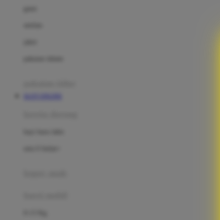
gaun
setelan
jaket
pakaian dalam
pakaian tidur
SLOT ONLINE
kereta dorong
bayi baru lahir
usia 6 bulan+
koper anak
kursi mobil
0-13 Kg