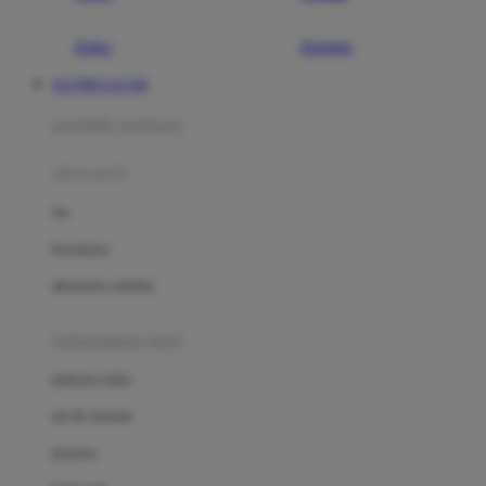
Asics
Aveeno
SLOT88 GACOR
produk terbaru
aksesoris
tas
kacamata
aksesoris rambut
kebutuhan bayi
pakaian tidur
set & terusan
piyama