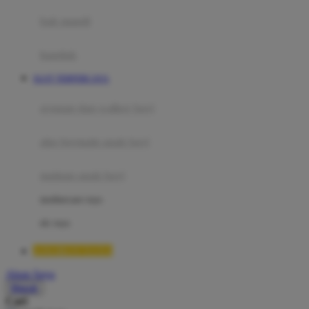
Moby
bak mandi
Momami
handuk
Mothercare
SLOT TERPERCAYA
Mustela
ayunan dan walker bayi
My Buddy Tag
My K
alas bermain anak bayi
N
mainan anak bayi
Naif
mothercare toys
Nike
elc toys
Nordic Natural
ANOBOYTOTO
Nuby
Akun Saya
Nuna
Masuk
Cari