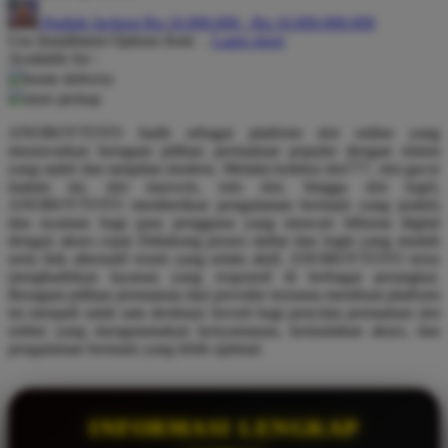
Hadiah Jackpot
Rp.10.000.000
-
Rp.10.000.000.000
Q
Use Installment Options from
.
Laarn more
Available for :
QV Baby
home delivery
store pickup
R
ANOBOYTOTO hadir sebagai platform slot online yang
Real Shades
menawarkan beragam pilihan permainan populer dengan sistem
yang stabil dan tampilan modern. Melalui koleksi slot777, slot gacor
Red Castle
malam ini, slot maxwin, toto slot, hingga slot togel,
ANOBOYTOTO memberikan pengalaman bermain yang praktis
Ribbon Madness
dan nyaman bagi para pengguna yang mencari hiburan digital
dengan akses cepat Didukung proses daftar dan login yang mudah
S
serta link alternatif resmi yang selalu aktif, ANOBOYTOTO terus
menghadirkan layanan yang responsif di berbagai perangkat.
Beragam pilihan permainan dari provider ternama membuat platform
Sebamed
ini menjadi salah satu destinasi favorit bagi pencinta permainan slot
Silver Cross
online yang mengutamakan kenyamanan, kemudahan akses, dan
pengalaman bermain yang lebih optimal.
Simply Idea
Skip Hop
INFORMASI LENGKAP
Spectra