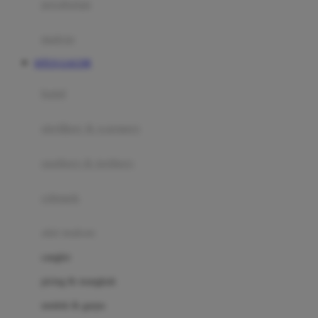
perabotan
Happy Tummy
Hauck
matras
Havaianas
SITUS GACOR
Hegen
botol
Hot Wheels
sterilizer & warmers
Hybrid
soothers & teethers
I
Inlacta DHA
celemek
Interlac
alat makan
Ivenet
cangkir
J
piring & mangkuk
Jack N Jill
sendok & garpu