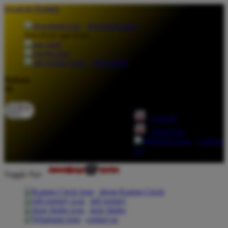
lewati ke Konten
download apps
download app from:
gift registry
Bahasa
ID
LOGIN
DAFTAR
Contact
Us
Toggle Nav
about Kanmo Circle
gift registry
store finder
contact us