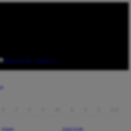
Contact Us
us
S
T
U
V
W
X
Y
Z
0-9
Amara
Aqua Scale