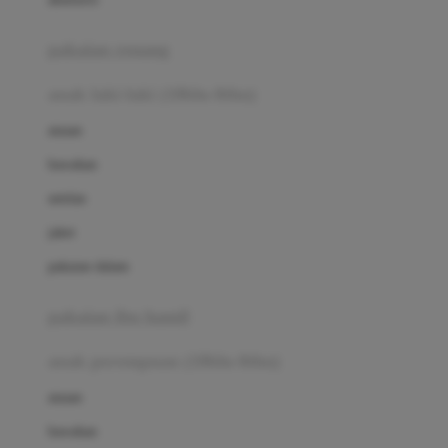
pakaian renang
anak laki-laki (18bln-8thn)
atasan
bawahan
setelan
jaket
pakaian dalam
pakaian ibu hamil
anak perempuan (18bln-8thn)
atasan
bawahan