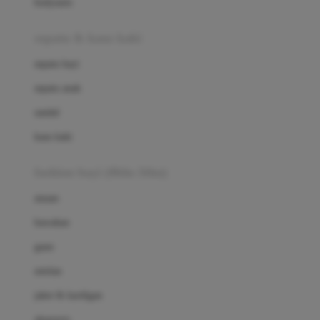
bodysuits
sepatu & kaus kaki
sepatu bayi
sepatu anak
sandal
kaus kaki
fashion bayi (0bln-3thn)
atasan
bawahan
gaun
setelan
jaket & kardigan
aksesoris