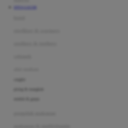
SITUS GACOR
botol
sterilizer & warmers
soothers & teethers
celemek
alat makan
cangkir
piring & mangkuk
sendok & garpu
pengolah makanan
makanan & multivitamin