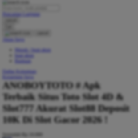
O
Pencarian Lanjutan
Oh Ma Grain
cancel
Okiedog
Cari
cancel
P
Akun Saya
Masuk / buat akun
Peachy
buat akun
Phil & Ted's
Bantuan
Philips Avent
Daftar Keinginan
Keranjang Saya
Pigeon
ANOBOYTOTO # Apk
Playgro
Terbaik Situs Toto Slot 4D &
Poled Global
Slot777 Akurat Slot88 Deposit
Ponycycle
10K Di Slot Gacor 2026 !
Puma
Pureats
Serendah
Rp 10.000