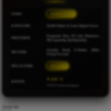
Squishmallows
Starbooks
NAMA
ANOBOYTOTO
Stick-O
KATEGORI
Slot88 Online & Game Digital Gacor
Stokke
Pragmatic Play, PG Soft, Habanero,
PROVIDER
Sudocrem
Microgaming, Spadegaming
Sumimo
Transfer Bank, E-Wallet, QRIS,
METODE
Virtual Account
Sunnylife
Sun-Staches
MULAI DARI
IDR 10.000
Swimava
⭐ 4.9 / 5
RATING
T
9.128.774 ulasan pengguna
Tommee Tippee
Trunki
choose qty
Tutti Bambini