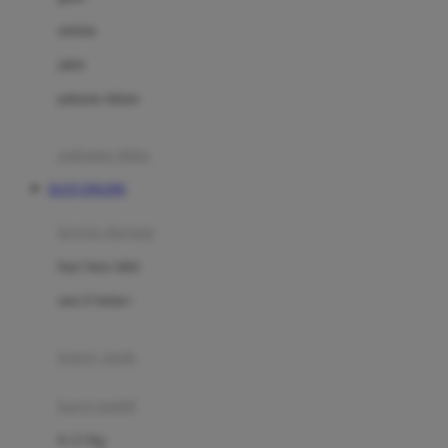
Dae Organics
setelan
Docare
jaket
Doona
pakaian dalam
Down To Earth
Drew
pakaian tidur
Dr. Brown's
SLOT ONLINE
E
kereta dorong
ELC
bayi baru lahir
Ergobaby
usia 6 bulan+
Expert Care
koper anak
Ezyroller
kursi mobil
F
0-13 Kg