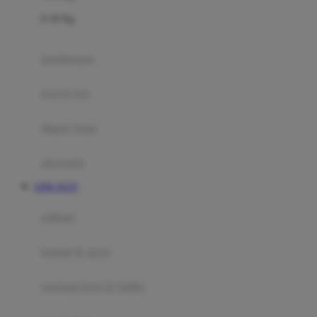
Felt So Sweet
0-36 Kg
Fisher Price
Flipper
gendongan
Friends Of Sally
travel cots
G
diaper bags
Gb
Geko
aksesoris
Graco
LINK SLOT
Gund
selimut
H
bantal & sprei
Habbie
Haenim
ranjang bayi & balita
Happy Horse