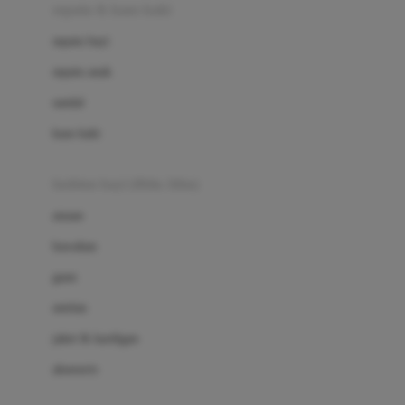
Beauty Barn
sepatu & kaus kaki
Bio Oil
sepatu bayi
Biolane
sepatu anak
Bite Fighters
sandal
Bizzi Growin
kaus kaki
Blackmores
fashion bayi (0bln-3thn)
Blooming Marvellous
atasan
Bonnels
bawahan
Bravado
gaun
Bruder
setelan
Brush Baby
jaket & kardigan
Buds Organics
aksesoris
Bugaboo
Buggygear