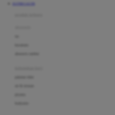
SLOT88 GACOR
Azetabio
produk terbaru
B
aksesoris
Baabaasheepz
tas
Babiators
kacamata
Baby Dove
aksesoris rambut
Baby Jogger
Baby Rovega
kebutuhan bayi
Babybee
pakaian tidur
Banana Boat
set & terusan
Banz
piyama
Barbie
bodysuits
Beaba