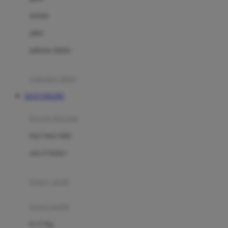
Dae Organics
setelan
Docare
jaket
Doona
pakaian dalam
Down To Earth
Drew
pakaian tidur
Dr. Brown's
SLOT ONLINE
E
kereta dorong
ELC
bayi baru lahir
Ergobaby
usia 6 bulan+
Expert Care
koper anak
Ezyroller
kursi mobil
F
0-13 Kg