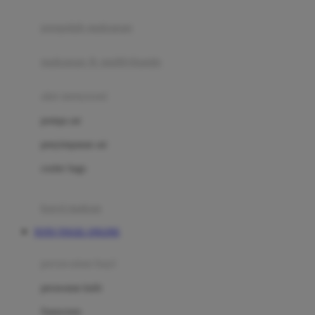
Joie
pengolah makanan
Joolz
Jujube
makanan & multivitamin
K
alat menyusui
Kiddycuts
pompa asi
Kumon
penyimpanan asi
L
cooler bags
Leapfrog
kursi makan
Leclerc
TOTO TOGEL ONLINE
Lee Vierra
Lillebaby
perawatan bayi
Little Bird Told Me
perawatan kulit
Little Miss Janis
Sunscreen