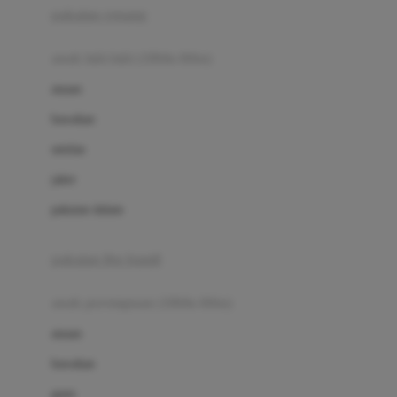
pakaian renang
Bumkins
anak laki-laki (18bln-8thn)
C
atasan
Cetaphil
bawahan
Chicco
setelan
Childlife
jaket
Clevamama
pakaian dalam
Cocolatte
Cottonseeds
pakaian ibu hamil
Cozy N Safe
anak perempuan (18bln-8thn)
Crane
atasan
Cybex
bawahan
D
gaun