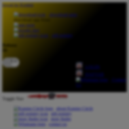
lewati ke Konten
download apps
download app from:
gift registry
Bahasa
ID
LOGIN
DAFTAR
Contact
Us
Toggle Nav
about Kanmo Circle
gift registry
store finder
contact us