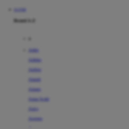
SLOT88
Brand A-Z
A
Addo
Adidas
Airfree
Alamii
Amara
Aqua Scale
Asics
Aveeno
Awan