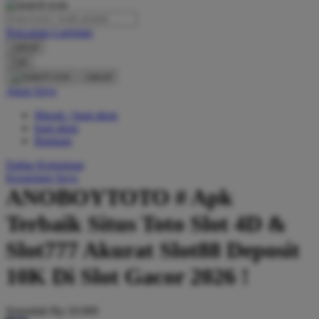
O
Pencarian Lanjutan
Oh Ma Grain
cancel
Okiedog
Cari
cancel
P
Akun Saya
Masuk / buat akun
Peachy
buat akun
Phil & Ted's
Bantuan
Philips Avent
Daftar Keinginan
Keranjang Saya
Pigeon
ANOBOYTOTO # Apk
Playgro
Terbaik Situs Toto Slot 4D &
Poled Global
Slot777 Akurat Slot88 Deposit
Ponycycle
10K Di Slot Gacor 2026 !
Puma
Pureats
Serendah
Rp 10.000