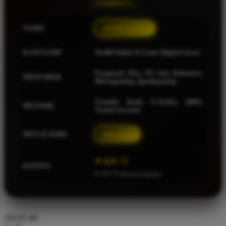
Squishmallows
Starbooks
NAMA
ANOBOYTOTO
Stick-O
KATEGORI
Slot88 Online & Game Digital Gacor
Stokke
Pragmatic Play, PG Soft, Habanero,
PROVIDER
Sudocrem
Microgaming, Spadegaming
Sumimo
Transfer Bank, E-Wallet, QRIS,
METODE
Virtual Account
Sunnylife
Sun-Staches
MULAI DARI
IDR 10.000
Swimava
⭐ 4.9 / 5
RATING
T
9.128.774 ulasan pengguna
Tommee Tippee
Trunki
choose qty
Tutti Bambini