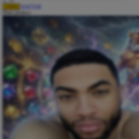
DAFTAR
LOGIN
Twistshake
Share product:
TY Toys
U
V
Veja
Vitaflow
Vtech
W
Waterland
Wellness
X