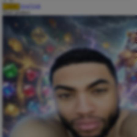
DAFTAR
LOGIN
Twistshake
Share product:
TY Toys
U
V
Veja
Vitaflow
Vtech
W
Waterland
Wellness
X