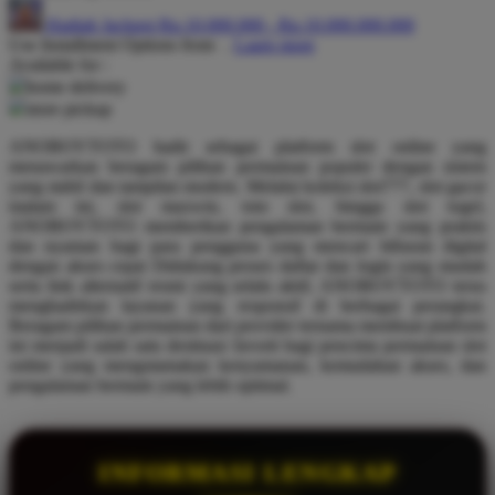
Hadiah Jackpot
Rp.10.000.000
-
Rp.10.000.000.000
Q
Use Installment Options from
.
Laarn more
Available for :
QV Baby
home delivery
store pickup
R
ANOBOYTOTO hadir sebagai platform slot online yang
Real Shades
menawarkan beragam pilihan permainan populer dengan sistem
yang stabil dan tampilan modern. Melalui koleksi slot777, slot gacor
Red Castle
malam ini, slot maxwin, toto slot, hingga slot togel,
ANOBOYTOTO memberikan pengalaman bermain yang praktis
Ribbon Madness
dan nyaman bagi para pengguna yang mencari hiburan digital
dengan akses cepat Didukung proses daftar dan login yang mudah
S
serta link alternatif resmi yang selalu aktif, ANOBOYTOTO terus
menghadirkan layanan yang responsif di berbagai perangkat.
Beragam pilihan permainan dari provider ternama membuat platform
Sebamed
ini menjadi salah satu destinasi favorit bagi pencinta permainan slot
Silver Cross
online yang mengutamakan kenyamanan, kemudahan akses, dan
pengalaman bermain yang lebih optimal.
Simply Idea
Skip Hop
INFORMASI LENGKAP
Spectra