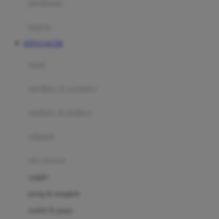
perabotan
Happy Tummy
Hauck
matras
Havaianas
SITUS GACOR
Hegen
botol
Hot Wheels
sterilizer & warmers
Hybrid
soothers & teethers
I
Inlacta DHA
celemek
Interlac
alat makan
Ivenet
cangkir
J
piring & mangkuk
Jack N Jill
sendok & garpu