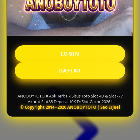
LOGIN
DAFTAR
ANOBOYTOTO # Apk Terbaik Situs Toto Slot 4D & Slot777
Akurat Slot88 Deposit 10K Di Slot Gacor 2026 !
© Copyright 2014 - 2026 ANOBOYTOTO | Seo Erjeel