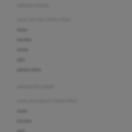
pakaian renang
Bumkins
anak laki-laki (18bln-8thn)
C
atasan
Cetaphil
bawahan
Chicco
setelan
Childlife
jaket
Clevamama
pakaian dalam
Cocolatte
Cottonseeds
pakaian ibu hamil
Cozy N Safe
anak perempuan (18bln-8thn)
Crane
atasan
Cybex
bawahan
D
gaun