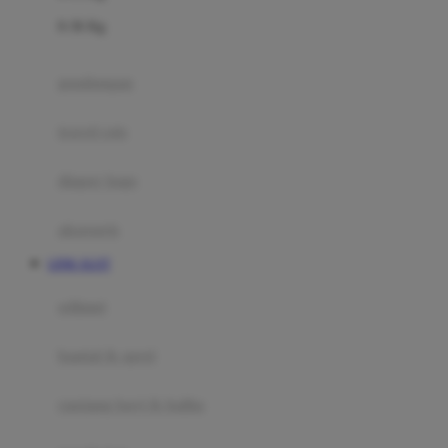
Felt So Sweet
0-36 Kg
Fisher Price
Flipper
gendongan
Friends Of Sally
travel cots
G
diaper bags
Gb
Geko
aksesoris
Graco
LINK SLOT
Gund
selimut
H
bantal & sprei
Habbie
Haenim
ranjang bayi & balita
Happy Horse