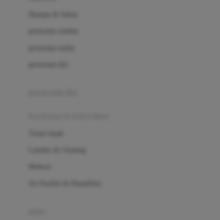
London Taxi
Shampo & Sabun
Love To Dream
perawatan rambut
perawatan mulut
M
perawatan diri
Magformers
Mama's Choice
perawatan ibu
Mamas&Papas
kesehatan & kebersihan
Mamaway
Tissue basah
Maxi Cosi
Laundry & Cleaning
Megabloks
Medical
Micro
Air Purifier & Humidifier
MiDeer
Mimi & Lula
potty
Mini Monkey