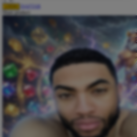
DAFTAR
LOGIN
Twistshake
Share product:
TY Toys
U
V
Veja
Vitaflow
Vtech
W
Waterland
Wellness
X