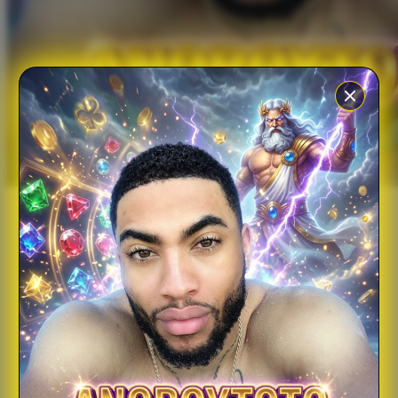
Xootz
Y
Yamatoya
Z
Zaxy
Zoggs
0-9
4Moms
59S