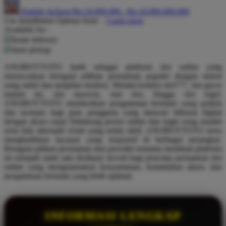
Hadiah Jackpot
Rp.10.000.000
-
Rp.10.000.000.000
Q
Use Installment Options from
.
Laarn more
Available for :
QV Baby
home delivery
store pickup
R
ANOBOYTOTO hadir sebagai platform slot online yang
Real Shades
menawarkan beragam pilihan permainan populer dengan sistem
yang stabil dan tampilan modern. Melalui koleksi slot777, slot gacor
Red Castle
malam ini, slot maxwin, toto slot, hingga slot togel,
ANOBOYTOTO memberikan pengalaman bermain yang praktis
Ribbon Madness
dan nyaman bagi para pengguna yang mencari hiburan digital
dengan akses cepat Didukung proses daftar dan login yang mudah
S
serta link alternatif resmi yang selalu aktif, ANOBOYTOTO terus
menghadirkan layanan yang responsif di berbagai perangkat.
Beragam pilihan permainan dari provider ternama membuat platform
Sebamed
ini menjadi salah satu destinasi favorit bagi pencinta permainan slot
Silver Cross
online yang mengutamakan kenyamanan, kemudahan akses, dan
pengalaman bermain yang lebih optimal.
Simply Idea
Skip Hop
INFORMASI LENGKAP
Spectra