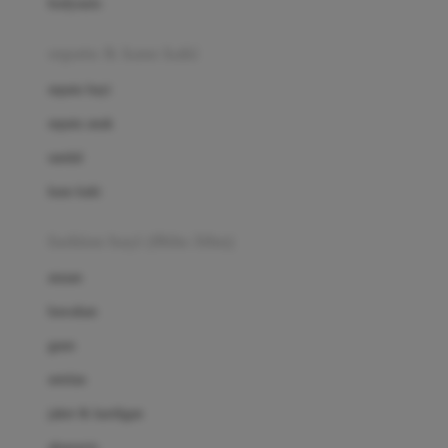
bodysuits
sepatu & kaus kaki
sepatu bayi
sepatu anak
sandal
kaus kaki
fashion bayi (0bln-3thn)
atasan
bawahan
gaun
setelan
jaket & kardigan
aksesoris