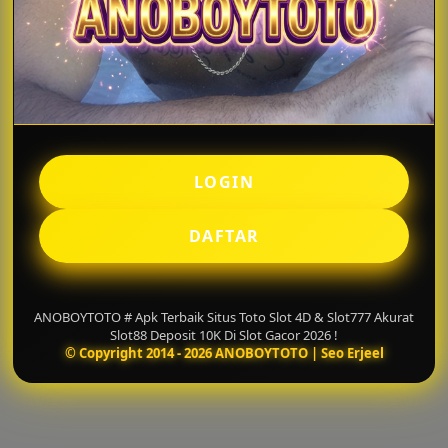
LOGIN
DAFTAR
ANOBOYTOTO # Apk Terbaik Situs Toto Slot 4D & Slot777 Akurat
Slot88 Deposit 10K Di Slot Gacor 2026 !
© Copyright 2014 - 2026 ANOBOYTOTO | Seo Erjeel