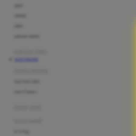
gaun
setelan
jaket
pakaian dalam
pakaian tidur
SLOT ONLINE
kereta dorong
bayi baru lahir
usia 6 bulan+
koper anak
kursi mobil
0-13 Kg