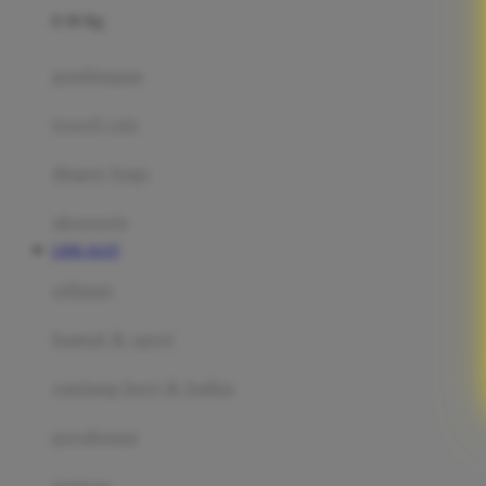
0-36 Kg
gendongan
travel cots
diaper bags
aksesoris
LINK SLOT
selimut
bantal & sprei
ranjang bayi & balita
perabotan
matras