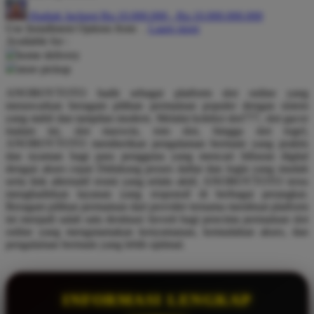
Hadiah Jackpot
Rp.10.000.000
-
Rp.10.000.000.000
Q
Use Installment Options from
.
Laarn more
Available for :
QV Baby
home delivery
store pickup
R
ANOBOYTOTO hadir sebagai platform slot online yang
Real Shades
menawarkan beragam pilihan permainan populer dengan sistem
yang stabil dan tampilan modern. Melalui koleksi slot777, slot gacor
Red Castle
malam ini, slot maxwin, toto slot, hingga slot togel,
ANOBOYTOTO memberikan pengalaman bermain yang praktis
Ribbon Madness
dan nyaman bagi para pengguna yang mencari hiburan digital
dengan akses cepat Didukung proses daftar dan login yang mudah
S
serta link alternatif resmi yang selalu aktif, ANOBOYTOTO terus
menghadirkan layanan yang responsif di berbagai perangkat.
Beragam pilihan permainan dari provider ternama membuat platform
Sebamed
ini menjadi salah satu destinasi favorit bagi pencinta permainan slot
Silver Cross
online yang mengutamakan kenyamanan, kemudahan akses, dan
pengalaman bermain yang lebih optimal.
Simply Idea
Skip Hop
INFORMASI LENGKAP
Spectra