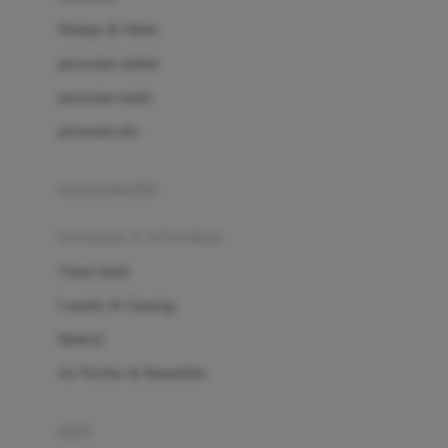
London Taxi
Shampo & Sabun
Love To Dream
perawatan rambut
perawatan mulut
M
perawatan diri
Magformers
Mama's Choice
perawatan ibu
Mamas&Papas
kesehatan & kebersihan
Mamaway
Tissue basah
Maxi Cosi
Laundry & Cleaning
Megabloks
Medical
Micro
Air Purifier & Humidifier
MiDeer
Mimi & Lula
potty
Mini Monkey