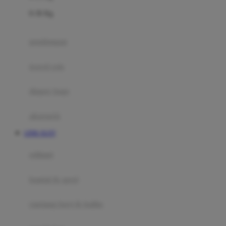
Felt So Sweet
0-36 Kg
Fisher Price
Flipper
gendongan
Friends Of Sally
travel cots
G
diaper bags
Gb
Geko
aksesoris
Graco
LINK SLOT
Gund
selimut
H
bantal & sprei
Habbie
Haenim
ranjang bayi & balita
Happy Horse