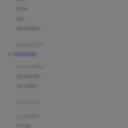
Dae Organics
setelan
Docare
jaket
Doona
pakaian dalam
Down To Earth
Drew
pakaian tidur
Dr. Brown's
SLOT ONLINE
E
kereta dorong
ELC
bayi baru lahir
Ergobaby
usia 6 bulan+
Expert Care
koper anak
Ezyroller
kursi mobil
F
0-13 Kg