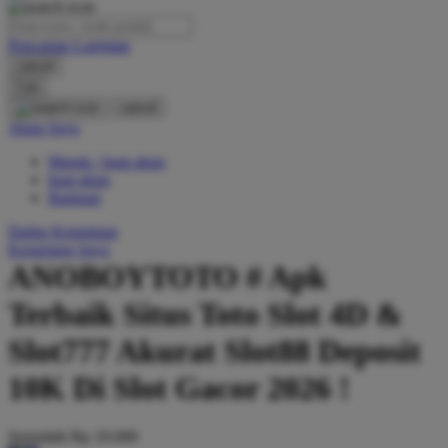
O
Pencarian Lanjutan
Oh Ma Grain
cancel
Okiedog
Cari
cancel
P
Akun Saya
Masuk / buat akun
Peachy
buat akun
Phil & Ted's
Bantuan
Philips Avent
Daftar Keinginan
Keranjang Saya
Pigeon
ANOBOYTOTO # Apk
Playgro
Terbaik Situs Toto Slot 4D &
Poled Global
Slot777 Akurat Slot88 Deposit
Ponycycle
10K Di Slot Gacor 2026 !
Puma
Pureats
Serendah
Rp 10.000