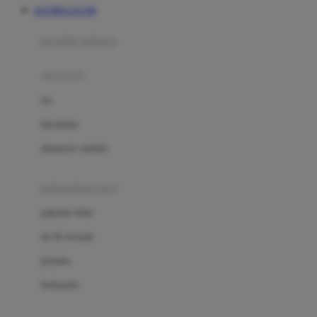
SLOT88 GACOR
Azetabio
produk terbaru
B
aksesoris
Baabaasheepz
tas
Babiators
kacamata
Baby Dove
aksesoris rambut
Baby Jogger
Baby Rovega
kebutuhan bayi
Babybee
pakaian tidur
Banana Boat
set & terusan
Banz
piyama
Barbie
bodysuits
Beaba