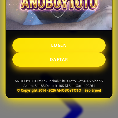
LOGIN
DAFTAR
ANOBOYTOTO # Apk Terbaik Situs Toto Slot 4D & Slot777
Akurat Slot88 Deposit 10K Di Slot Gacor 2026 !
© Copyright 2014 - 2026 ANOBOYTOTO | Seo Erjeel