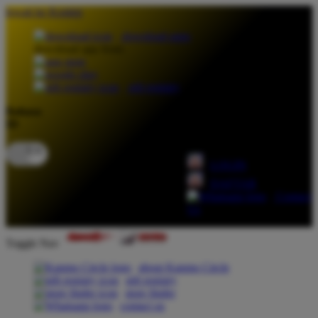
lewati ke Konten
download apps
download app from:
gift registry
Bahasa
ID
LOGIN
DAFTAR
Contact
Us
Toggle Nav
about Kanmo Circle
gift registry
store finder
contact us